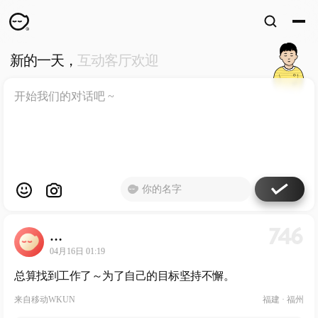
新的一天，
互动客厅欢迎
WKUN
HOME
首页
DESIGN
WORKS
设计
WECHAT
微信
ABOUT
ME
关于
746
…
工作室
04月16日 01:19
总算找到工作了～为了自己的目标坚持不懈。
来自
移动WKUN
福建 · 福州