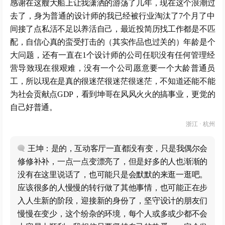
感谢在这艘大船上让我潇洒的游荡了几年，现在这个浪潮过
去了，身为普通的设计师的我已经被行业淘汰了7个月了中
间接了点私活不足以养活自己，最近投简历找工作都是不匹
配，自信心真的蛮受打击的（其实作品也过关的）年龄是个
大问题，还有一直在1个设计师的公司任职没有任何管理经
营导致现在很艰难，没有一个公司愿意要一个大龄普通员
工，所以现在是真的很迷茫很迷茫很迷茫，不知道还能不能
为社会贡献点GDP，看到坤哥在风风火火的搞事业，更觉的
自己好普通。
浙江 · 杭州
王坤：是的，互动客厅一直都没有变，只是我偶尔会
修修补补，一点一点变漂亮了，但是好多的人也渐渐的
没有在这里说话了，也可能只是会默默的来逛一逛吧。
应该很多的人慢慢的转行做了其他事情，也可能正在步
入人生新的阶段，迎接新的身份了，坚守设计的朋友们
慢慢在变少，这个纷杂的环境，每个人或多或少都不会