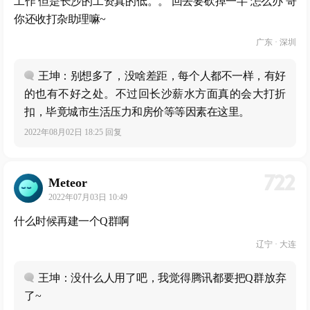
工作 但是长沙的工资真的低。。 回去要砍掉一半 怎么办 哥
你还收打杂助理嘛~
广东 · 深圳
王坤：别想多了，没啥差距，每个人都不一样，有好
的也有不好之处。不过回长沙薪水方面真的会大打折
扣，毕竟城市生活压力和房价等等因素在这里。
2022年08月02日 18:25 回复
722
Meteor
2022年07月03日 10:49
什么时候再建一个Q群啊
辽宁 · 大连
王坤：没什么人用了吧，我觉得腾讯都要把Q群放弃
了~