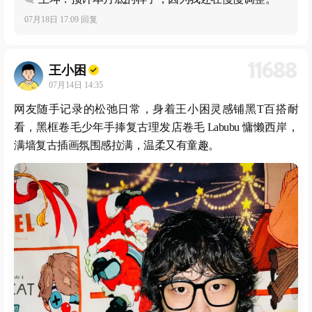
07月18日 17:09 回复
11688
王小困
07月14日 14:35
网友随手记录的松弛日常，身着王小困灵感铺黑T百搭耐
看，黑框卷毛少年手捧复古理发店卷毛 Labubu 慵懒西岸，
满墙复古插画氛围感拉满，温柔又有童趣。