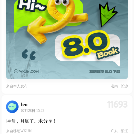
来自
本人发布
湖南 · 长沙
11693
leo
07月28日 15:22
坤哥，月底了。求分享！
来自
移动WKUN
广东 · 阳江