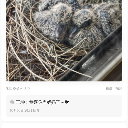
来自
移动WKUN
福建 · 福州
王坤：恭喜你当妈妈了～🐦
05月06日 20:31 回复