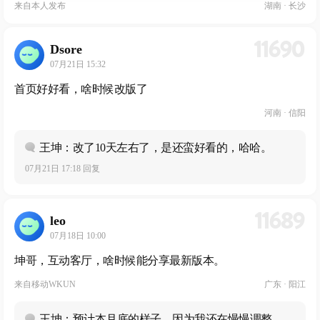
来自
本人发布
湖南 · 长沙
11690
Dsore
07月21日 15:32
首页好好看，啥时候改版了
河南 · 信阳
王坤：改了10天左右了，是还蛮好看的，哈哈。
07月21日 17:18 回复
11689
leo
07月18日 10:00
坤哥，互动客厅，啥时候能分享最新版本。
来自
移动WKUN
广东 · 阳江
王坤：预计本月底的样子，因为我还在慢慢调整。