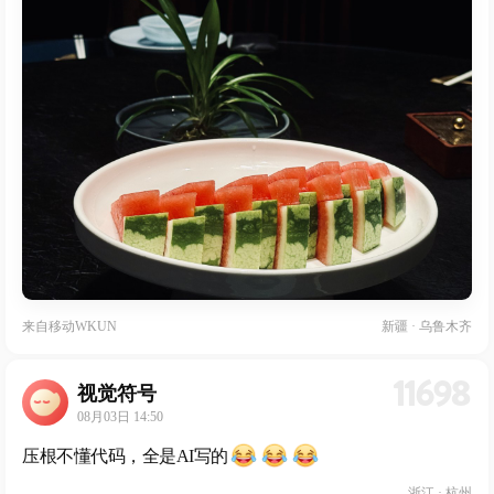
来自
移动WKUN
新疆 · 乌鲁木齐
11698
视觉符号
08月03日 14:50
压根不懂代码，全是AI写的
浙江 · 杭州