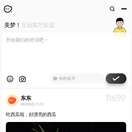
美梦！
互动客厅欢迎
WKUN
HOME
首页
DESIGN
WORKS
设计
WECHAT
微信
ABOUT
ME
关于
11699
东东
工作室
08月06日 15:32
吃西瓜啦，好漂亮的西瓜