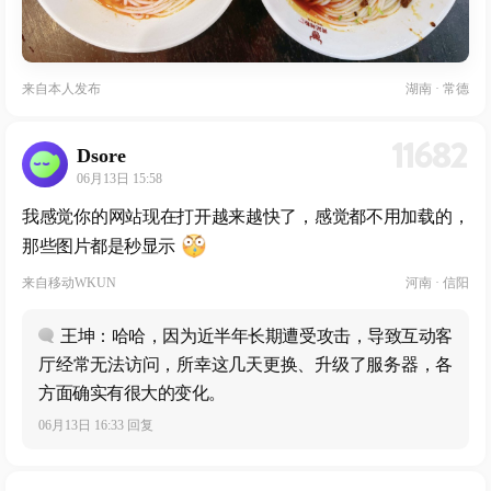
来自
本人发布
湖南 · 常德
11682
Dsore
06月13日 15:58
我感觉你的网站现在打开越来越快了，感觉都不用加载的，
那些图片都是秒显示
来自
移动WKUN
河南 · 信阳
王坤：哈哈，因为近半年长期遭受攻击，导致互动客
厅经常无法访问，所幸这几天更换、升级了服务器，各
方面确实有很大的变化。
06月13日 16:33 回复