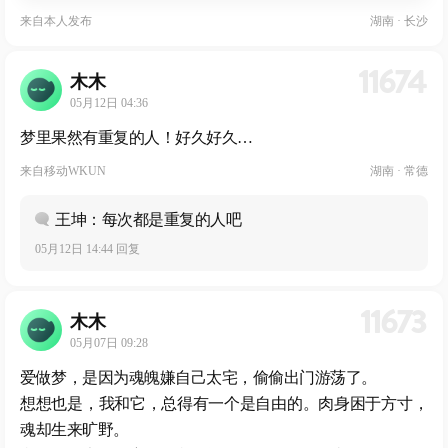
来自
本人发布
湖南 · 长沙
11674
木木
05月12日 04:36
梦里果然有重复的人！好久好久…
来自
移动WKUN
湖南 · 常德
王坤：每次都是重复的人吧
05月12日 14:44 回复
11673
木木
05月07日 09:28
爱做梦，是因为魂魄嫌自己太宅，偷偷出门游荡了。
想想也是，我和它，总得有一个是自由的。肉身困于方寸，
魂却生来旷野。