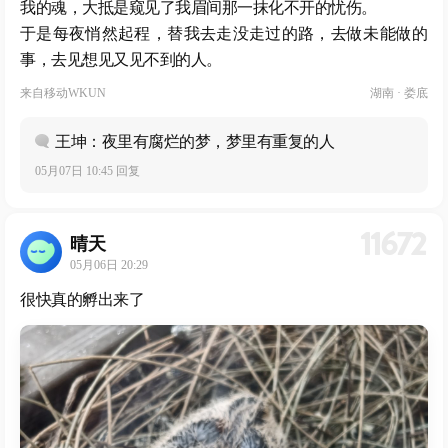
我的魂，大抵是窥见了我眉间那一抹化不开的忧伤。
于是每夜悄然起程，替我去走没走过的路，去做未能做的
事，去见想见又见不到的人。
来自
移动WKUN
湖南 · 娄底
王坤：夜里有腐烂的梦，梦里有重复的人
05月07日 10:45 回复
11672
晴天
05月06日 20:29
很快真的孵出来了