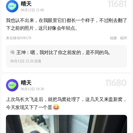
11681
晴天
06月12日 21:00
我也认不出来，在我眼里它们都长一个样子，不过刚去翻了
下之前的照片，这只好像会年轻点。
来自
移动WKUN
福建 · 福州
王坤：嗯，我对比了你之前发的，是不同的鸟。
06月12日 22:26 回复
11680
晴天
06月12日 18:30
上次鸟长大飞走后，就把鸟窝处理了，这几天又来盖新窝，
今天发现又下了一个蛋