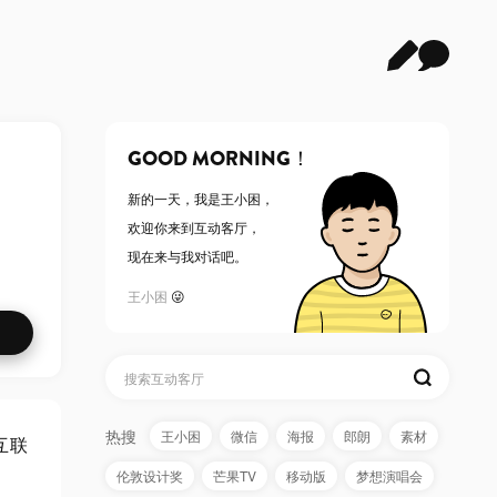
GOOD MORNING！
新的一天，
我是王小困
，
欢迎你来到互动客厅，
现在来与我对话吧。
王小困
😜
热搜
王小困
微信
海报
郎朗
素材
互联
伦敦设计奖
芒果TV
移动版
梦想演唱会