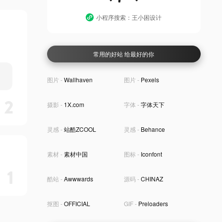
小程序搜索：王小困设计
常用的好站 给最好的你
图片 -
Wallhaven
图片 -
Pexels
2
摄影 -
1X.com
字体 -
字体天下
灵感 -
站酷ZCOOL
灵感 -
Behance
素材 -
素材中国
图标 -
Iconfont
1
酷站 -
Awwwards
源码 -
CHINAZ
抠图 -
OFFICIAL
GIF -
Preloaders