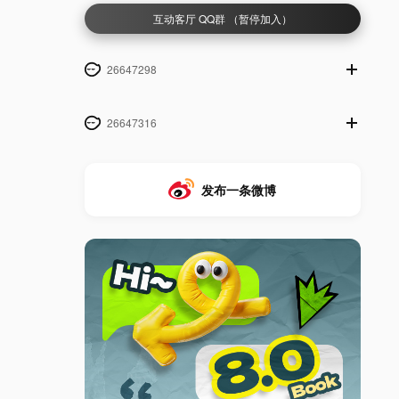
互动客厅 QQ群 （暂停加入）
26647298
26647316
发布一条微博