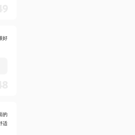
49
很好
48
面的
舒适