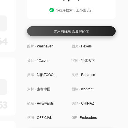
小程序搜索：王小困设计
常用的好站 给最好的你
54
图片 -
Wallhaven
图片 -
Pexels
摄影 -
1X.com
字体 -
字体天下
灵感 -
站酷ZCOOL
灵感 -
Behance
素材 -
素材中国
图标 -
Iconfont
53
酷站 -
Awwwards
源码 -
CHINAZ
抠图 -
OFFICIAL
GIF -
Preloaders