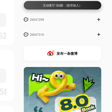
互动客厅 QQ群 （暂停加入）
26647298
52
26647316
发布一条微博
51