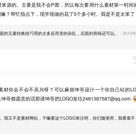
材来源的。主要是我不会P图，所以每次要用什么素材第一时间
频嘛？帮忙指点下，现学现做的花了5个多小时。我是不是太笨了
画面的元素转换技巧用的太多反而变的杂乱，后面的剪辑还可以。
- 2015
素材你会不会不高兴呀？可以麻烦坤哥设计一个你自己站的LO
上坤哥都愿意的话那请坤哥把LOGO发往2481387587@qq.com
。我又不是素材网站，干嘛要这个LOGO来注明，你们随便用，我看着不