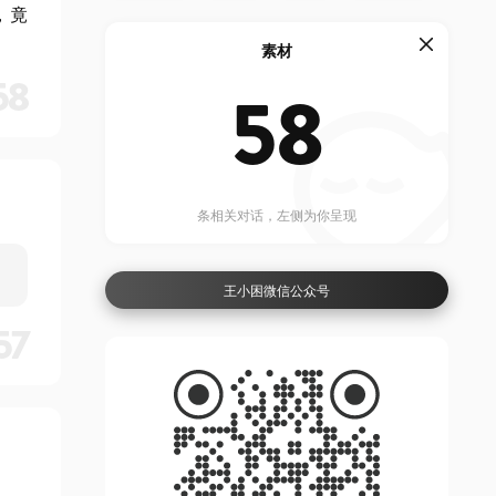
，竟
素材
58
58
条相关对话，左侧为你呈现
王小困微信公众号
57