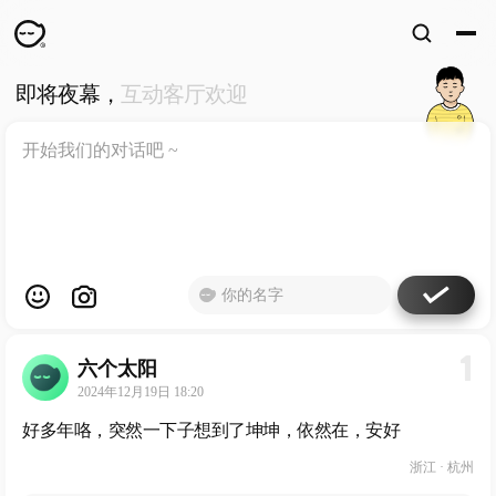
即将夜幕，
互动客厅欢迎
WKUN
HOME
首页
DESIGN
WORKS
设计
WECHAT
微信
ABOUT
ME
关于
1
六个太阳
工作室
2024年12月19日 18:20
好多年咯，突然一下子想到了坤坤，依然在，安好
浙江 · 杭州