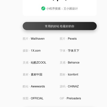
小程序搜索：王小困设计
常用的好站 给最好的你
图片 -
Wallhaven
图片 -
Pexels
摄影 -
1X.com
字体 -
字体天下
灵感 -
站酷ZCOOL
灵感 -
Behance
素材 -
素材中国
图标 -
Iconfont
酷站 -
Awwwards
源码 -
CHINAZ
抠图 -
OFFICIAL
GIF -
Preloaders