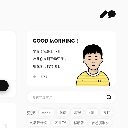
GOOD MORNING！
早安！
我是王小困
，
欢迎你来到互动客厅，
现在来与我对话吧。
王小困
😜
热搜
王小困
微信
海报
郎朗
素材
1
伦敦设计奖
芒果TV
移动版
梦想演唱会