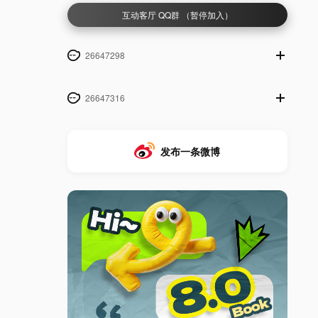
互动客厅 QQ群 （暂停加入）
26647298
26647316
发布一条微博