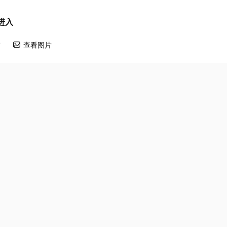
进入
布
查看图片