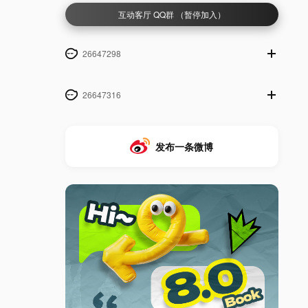
互动客厅 QQ群 （暂停加入）
26647298
26647316
发布一条微博