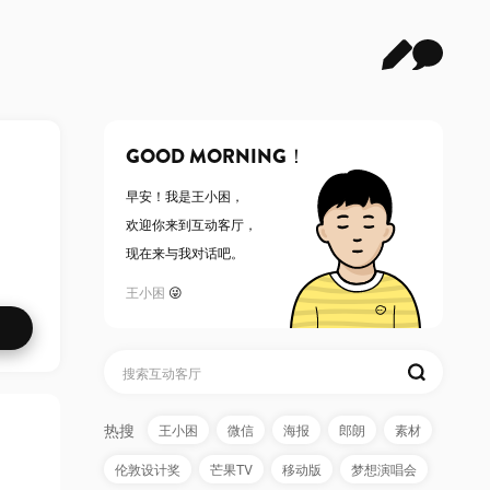
GOOD MORNING！
早安！
我是王小困
，
欢迎你来到互动客厅，
现在来与我对话吧。
王小困
😜
热搜
王小困
微信
海报
郎朗
素材
伦敦设计奖
芒果TV
移动版
梦想演唱会