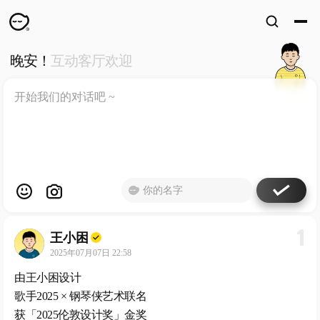
晚安！
互动客厅欢迎
WKUN
HOME
首页
DESIGN
WORKS
设计
WECHAT
微信
ABOUT
ME
关于
1
王小困
工作室
2025年07月07日 22:58
由王小困设计
歌手2025 × 钢琴侠艺术联名
获「2025伦敦设计奖」金奖