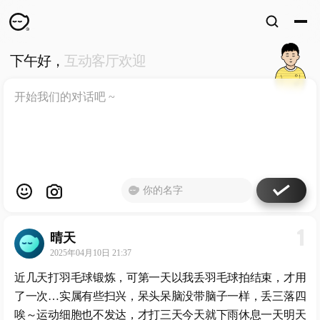
下午好，
互动客厅欢迎
WKUN
HOME
首页
DESIGN
WORKS
设计
WECHAT
微信
ABOUT
ME
关于
1
晴天
工作室
2025年04月10日 21:37
近几天打羽毛球锻炼，可第一天以我丢羽毛球拍结束，才用
了一次…实属有些扫兴，呆头呆脑没带脑子一样，丢三落四
唉～运动细胞也不发达，才打三天今天就下雨休息一天明天