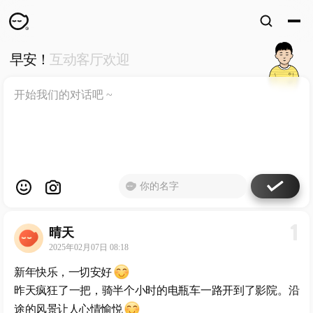
早安！
互动客厅欢迎
WKUN
HOME
首页
DESIGN
WORKS
设计
WECHAT
微信
ABOUT
ME
关于
1
晴天
工作室
2025年02月07日 08:18
新年快乐，一切安好
昨天疯狂了一把，骑半个小时的电瓶车一路开到了影院。沿
途的风景让人心情愉悦