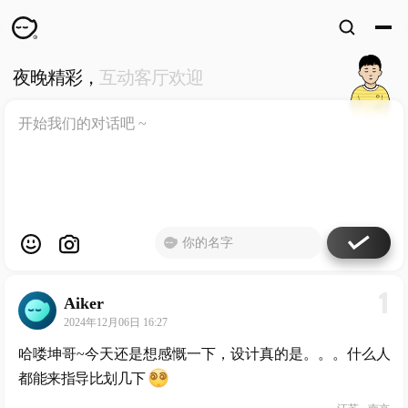
夜晚精彩，
互动客厅欢迎
WKUN
HOME
首页
DESIGN
WORKS
设计
WECHAT
微信
ABOUT
ME
关于
1
Aiker
工作室
2024年12月06日 16:27
哈喽坤哥~今天还是想感慨一下，设计真的是。。。什么人
都能来指导比划几下