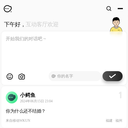
下午好，
互动客厅欢迎
WKUN
HOME
首页
DESIGN
WORKS
设计
WECHAT
微信
ABOUT
ME
关于
1
小鳄鱼
工作室
2024年06月15日 23:04
你为什么还不结婚？
来自
移动WKUN
福建 · 福州