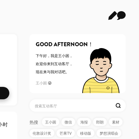
GOOD AFTERNOON！
下午好，
我是王小困
，
欢迎你来到互动客厅，
现在来与我对话吧。
王小困
😜
热搜
王小困
微信
海报
郎朗
素材
小时
伦敦设计奖
芒果TV
移动版
梦想演唱会