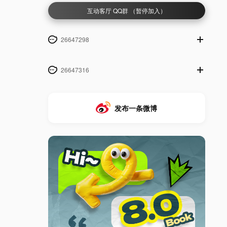
互动客厅 QQ群 （暂停加入）
26647298
26647316
发布一条微博