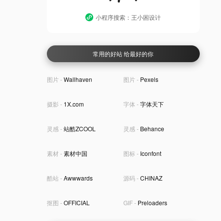
小程序搜索：王小困设计
常用的好站 给最好的你
图片 -
Wallhaven
图片 -
Pexels
摄影 -
1X.com
字体 -
字体天下
灵感 -
站酷ZCOOL
灵感 -
Behance
素材 -
素材中国
图标 -
Iconfont
酷站 -
Awwwards
源码 -
CHINAZ
抠图 -
OFFICIAL
GIF -
Preloaders