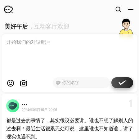
美好午后，
互动客厅欢迎
WKUN
HOME
首页
DESIGN
WORKS
设计
WECHAT
微信
ABOUT
ME
关于
1
…
工作室
2024年06月10日 20:06
都是过去的事情了…其实很没必要讲。谁也不想了解别人的
过去啊！最近生活很累无处可说，这里谁也不知道谁，讲了
现实也遇不到。