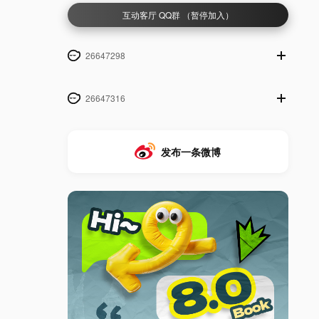
互动客厅 QQ群 （暂停加入）
26647298
26647316
发布一条微博