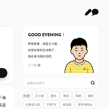
GOOD EVENING！
即将夜幕，
我是王小困
，
欢迎你来到互动客厅，
现在来与我对话吧。
王小困
😜
热搜
王小困
微信
海报
郎朗
素材
不偷
说是
伦敦设计奖
芒果TV
移动版
梦想演唱会