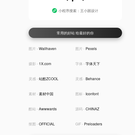
小程序搜索：王小困设计
常用的好站 给最好的你
图片 -
Wallhaven
图片 -
Pexels
摄影 -
1X.com
字体 -
字体天下
灵感 -
站酷ZCOOL
灵感 -
Behance
素材 -
素材中国
图标 -
Iconfont
酷站 -
Awwwards
源码 -
CHINAZ
抠图 -
OFFICIAL
GIF -
Preloaders