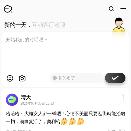
新的一天，
互动客厅欢迎
WKUN
HOME
首页
DESIGN
WORKS
设计
WECHAT
微信
ABOUT
ME
关于
1
晴天
工作室
2021年05月30日 22:53
哈哈哈～大概女人都一样吧！心情不美丽只要逛街就能治愈
一切，满血复活了，奥利给