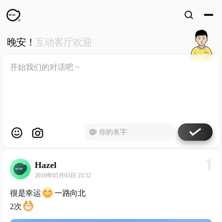
晚安！
互动客厅欢迎
WKUN
HOME
首页
DESIGN
WORKS
设计
WECHAT
微信
ABOUT
ME
关于
1
Hazel
工作室
2016年05月03日 23:52
很是幸运
一路向北
2次