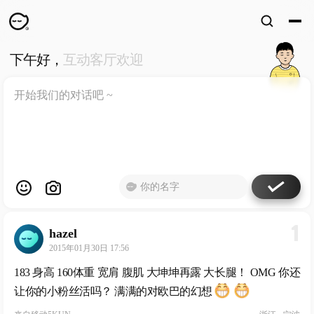
下午好，
互动客厅欢迎
WKUN
HOME
首页
DESIGN
WORKS
设计
WECHAT
微信
ABOUT
ME
关于
1
hazel
工作室
2015年01月30日 17:56
183 身高 160体重 宽肩 腹肌 大坤坤再露 大长腿！ OMG 你还
让你的小粉丝活吗？ 满满的对欧巴的幻想