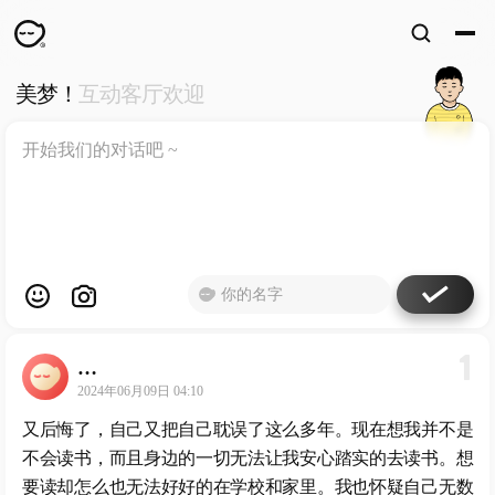
美梦！
互动客厅欢迎
WKUN
HOME
首页
DESIGN
WORKS
设计
WECHAT
微信
ABOUT
ME
关于
1
…
工作室
2024年06月09日 04:10
又后悔了，自己又把自己耽误了这么多年。现在想我并不是
不会读书，而且身边的一切无法让我安心踏实的去读书。想
要读却怎么也无法好好的在学校和家里。我也怀疑自己无数