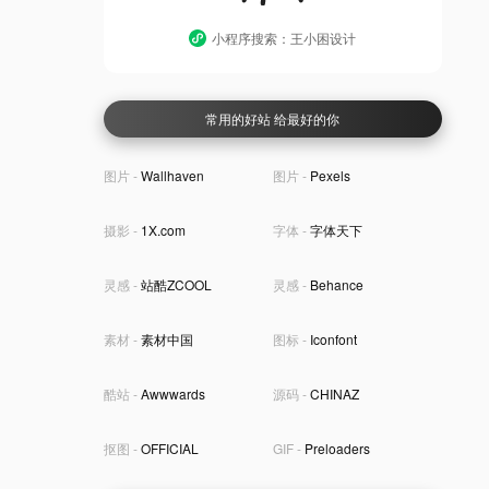
小程序搜索：王小困设计
常用的好站 给最好的你
图片 -
Wallhaven
图片 -
Pexels
摄影 -
1X.com
字体 -
字体天下
灵感 -
站酷ZCOOL
灵感 -
Behance
素材 -
素材中国
图标 -
Iconfont
酷站 -
Awwwards
源码 -
CHINAZ
抠图 -
OFFICIAL
GIF -
Preloaders