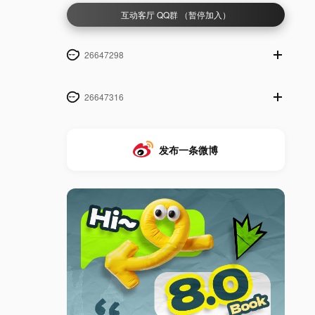
互动客厅 QQ群 （暂停加入）
26647298
26647316
发布一条微博