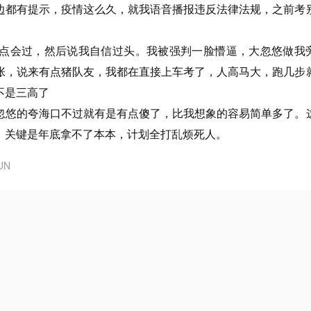
边都有提示，疫情这么久，就我语音播报违反法律法规，之前考
点会过，然后说我自信过头。我被强判一脸懵逼，大忽悠做我
张，说来有点猪队友，我都在直接上车考了，人高马大，跑几步
不是三高了
忽悠的夸海口不过就有是有点傻了，比我想象的容易简单多了。
！关键是年底拿不了本本，计划全打乱烦死人。
UN