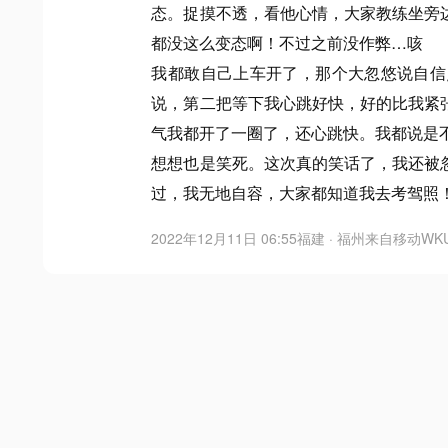
态。捉摸不透，看他心情，大家教练坐旁
都没这么变态啊！不过之前没作弊…咳
我都敢自己上车开了，那个大忽悠说自信
说，第二把等下我心跳好快，好的比我紧
气我都开了一圈了，还心跳快。我都说是
想想也是笑死。这次真的笑话了，我还被
过，我无地自容，大家都知道我去考驾照
2022年12月11日 06:55
福建 · 福州
来自
移动WK