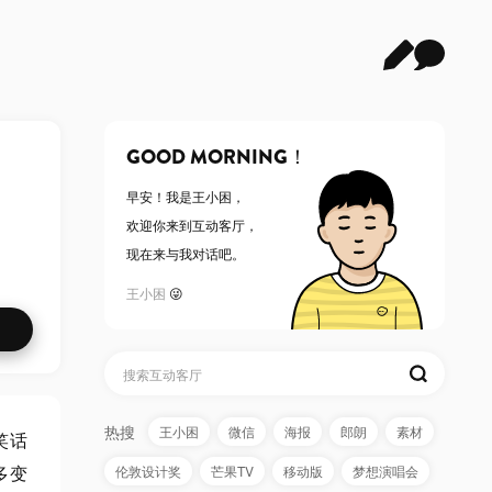
GOOD MORNING！
早安！
我是王小困
，
欢迎你来到互动客厅，
现在来与我对话吧。
王小困
😜
热搜
王小困
微信
海报
郎朗
素材
笑话
多变
伦敦设计奖
芒果TV
移动版
梦想演唱会