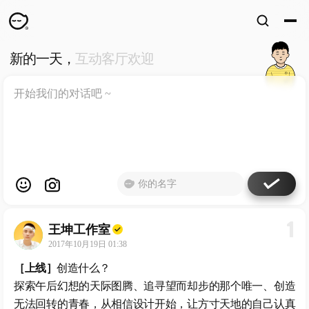
新的一天，
互动客厅欢迎
WKUN
HOME
首页
DESIGN
WORKS
设计
WECHAT
微信
ABOUT
ME
关于
1
王坤工作室
工作室
2017年10月19日 01:38
［上线］
创造什么？
探索午后幻想的天际图腾、追寻望而却步的那个唯一、创造
无法回转的青春，从相信设计开始，让方寸天地的自己认真